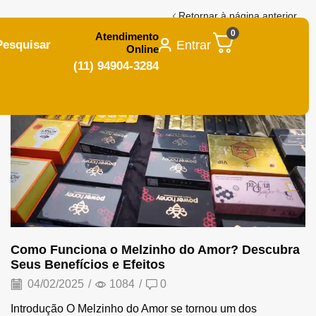
Retornar à página anterior
0
Atendimento
Entrar
Pesquisar
Online
Melzinho do Amor
(11) 94904-3284
Como Funciona o Melzinho do Amor? Descubra
Seus Benefícios e Efeitos
04/02/2025
/
1084
/
0
Introdução O Melzinho do Amor se tornou um dos