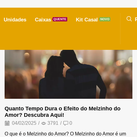
Unidades
Caixas
Kit Casal
QUENTE
NOVO
Melzinho do Amor
Quanto Tempo Dura o Efeito do Melzinho do
Amor? Descubra Aqui!
04/02/2025
/
3791
/
0
O que é o Melzinho do Amor? O Melzinho do Amor é um