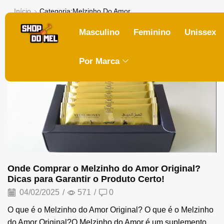
Início
Categoria:Melzinho Do Amor
Masculino
Feminino
Unissex
Melzinho do Amor
Por Marca
Onde Comprar o Melzinho do Amor Original?
Dicas para Garantir o Produto Certo!
04/02/2025
/
571
/
0
O que é o Melzinho do Amor Original? O que é o Melzinho
do Amor Original?O Melzinho do Amor é um suplemento