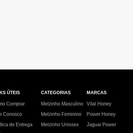
KS ÚTEIS
CATEGORIAS
MARCAS
mo Comprar
Melzinho Masculino
Vital Honey
e Conosco
Melzinho Feminino
Power Honey
ítica de Entrega
Melzinho Unissex
Jaguar Power