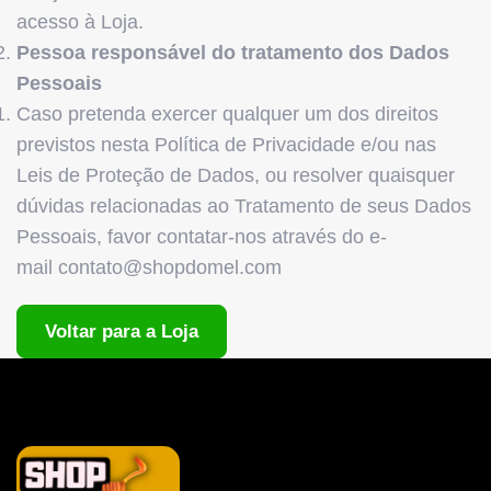
acesso à Loja.
Pessoa responsável do tratamento dos Dados
Pessoais
Caso pretenda exercer qualquer um dos direitos
previstos nesta Política de Privacidade e/ou nas
Leis de Proteção de Dados, ou resolver quaisquer
dúvidas relacionadas ao Tratamento de seus Dados
Pessoais, favor contatar-nos através do e-
mail contato@shopdomel.com
Voltar para a Loja