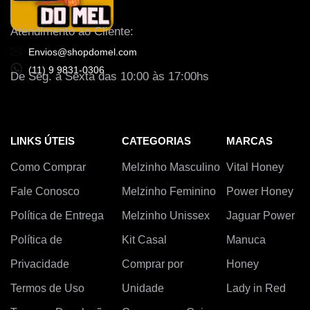
Atendimento ao Cliente:
Envios@shopdomel.com
(11) 9 9831-0306
De Seg. a Sexta das 10:00 às 17:00hs
LINKS ÚTEIS
CATEGORIAS
MARCAS
Como Comprar
Melzinho Masculino
Vital Honey
Fale Conosco
Melzinho Feminino
Power Honey
Política de Entrega
Melzinho Unissex
Jaguar Power
Política de
Kit Casal
Manuca
Privacidade
Comprar por
Honey
Termos de Uso
Unidade
Lady in Red