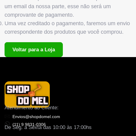
um email da nossa parte, esse não será um
comprovante de pagamento.
Uma vez creditado o pagamento, faremos um envio
correspondente dos produtos que você comprou.
Voltar para a Loja
Atendimento ao Cliente:
Envios@shopdomel.com
(11) 9 9831-0306
De Seg. a Sexta das 10:00 às 17:00hs