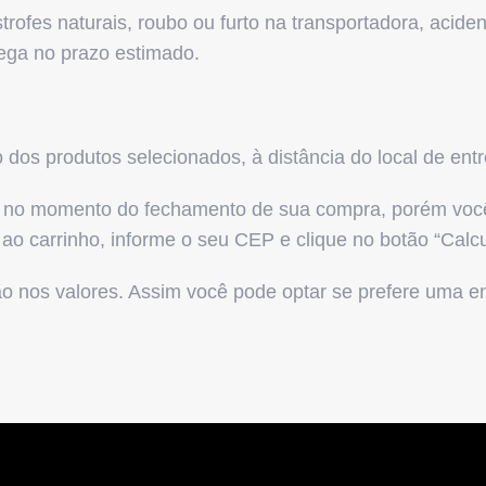
trofes naturais, roubo ou furto na transportadora, acid
ega no prazo estimado.
o dos produtos selecionados, à distância do local de en
a no momento do fechamento de sua compra, porém você 
os ao carrinho, informe o seu CEP e clique no botão 
ão nos valores. Assim você pode optar se prefere uma e