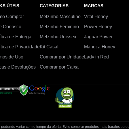
KS ÚTEIS
CATEGORIAS
MARCAS
mo Comprar
Melzinho Masculino
Vital Honey
e Conosco
Melzinho Feminino
Power Honey
ítica de Entrega
Melzinho Unissex
Jaguar Power
ítica de Privacidade
Kit Casal
Manuca Honey
mos de Uso
Comprar por Unidade
Lady in Red
cas e Devoluções
Comprar por Caixa
, podendo variar com o tempo da oferta. Evite comprar produtos mais baratos ou de