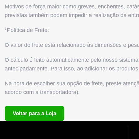
Motivos de força maior como greves, enchentes, catás
previstas também podem impedir a realização da entr
*Política de Frete:
O valor do frete está relacionado às dimensões e pes
O cálculo é feito automaticamente pelo nosso sistem
antecipadamente. Para isso, ao adicionar os produt
Na hora de escolher sua opção de frete, preste atenç
acordo com a transportadora).
Voltar para a Loja