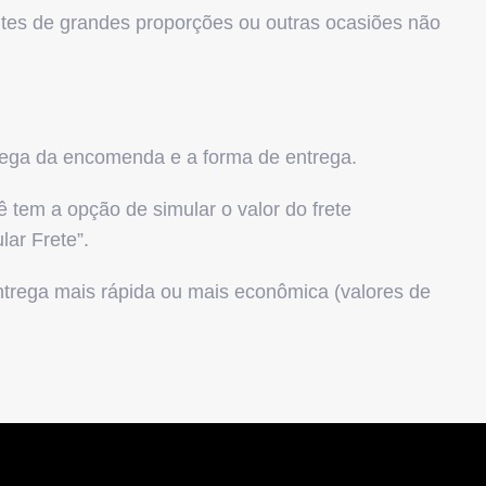
entes de grandes proporções ou outras ocasiões não
trega da encomenda e a forma de entrega.
tem a opção de simular o valor do frete
“Calcular Frete”.
ntrega mais rápida ou mais econômica (valores de