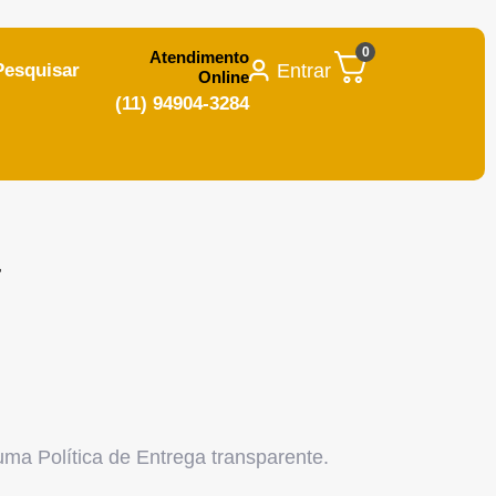
0
Atendimento
Entrar
Pesquisar
Online
(11) 94904-3284
a
ma Política de Entrega transparente.