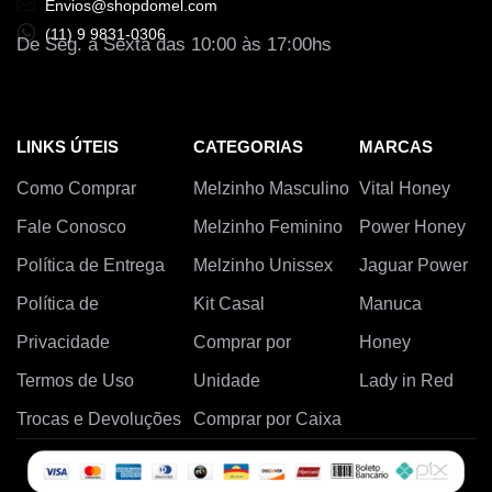
Envios@shopdomel.com
(11) 9 9831-0306
De Seg. a Sexta das 10:00 às 17:00hs
LINKS ÚTEIS
CATEGORIAS
MARCAS
Como Comprar
Melzinho Masculino
Vital Honey
Fale Conosco
Melzinho Feminino
Power Honey
Política de Entrega
Melzinho Unissex
Jaguar Power
Política de
Kit Casal
Manuca
Privacidade
Comprar por
Honey
Termos de Uso
Unidade
Lady in Red
Trocas e Devoluções
Comprar por Caixa