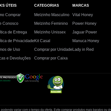
KS ÚTEIS
CATEGORIAS
MARCAS
mo Comprar
Melzinho Masculino
Vital Honey
e Conosco
Melzinho Feminino
Power Honey
ítica de Entrega
Melzinho Unissex
Jaguar Power
ítica de Privacidade
Kit Casal
Manuca Honey
mos de Uso
Comprar por Unidade
Lady in Red
cas e Devoluções
Comprar por Caixa
, podendo variar com o tempo da oferta. Evite comprar produtos mais baratos ou de