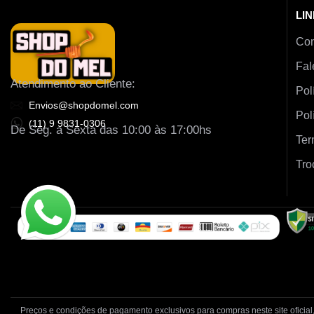
LIN
Co
Fal
Atendimento ao Cliente:
Pol
Envios@shopdomel.com
Pol
(11) 9 9831-0306
De Seg. a Sexta das 10:00 às 17:00hs
Ter
Tro
Preços e condições de pagamento exclusivos para compras neste site oficial