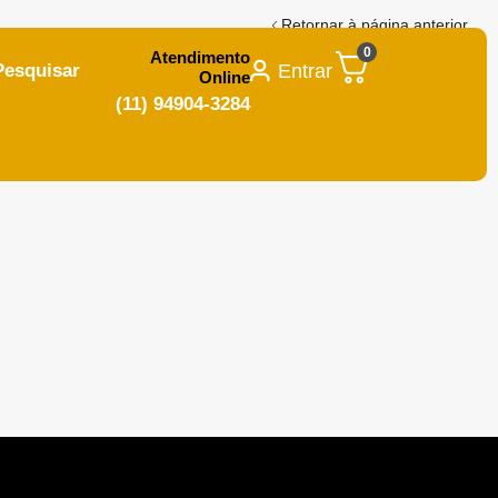
Retornar à página anterior
0
Atendimento
Entrar
Pesquisar
Online
(11) 94904-3284
ample.com
.