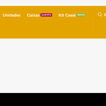
Unidades
Caixas
Kit Casal
QUENTE
NOVO
ommunication. Please adjust your preferences for email
john@ex