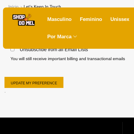
Início
Let’s Keep In Touch
Hi
John
Masculino
Feminino
Unissex
Help us to improve your experience with us through better c
Por Marca
Unsubscribe from all Email Lists
You will still receive important billing and transactional emails
UPDATE MY PREFERENCE
.