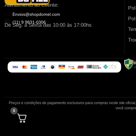
Atendimento ao Cliente:
Pol
Envios@shopdomel.com
Pol
(11) 9 9831-0306
De Seg. a Sexta das 10:00 às 17:00hs
Ter
Tro
Preços e condições de pagamento exclusivos para compras neste site oficial
você compre
0