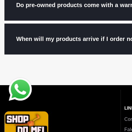
Do pre-owned products come with a war
When will my products arrive if I order n
LIN
Co
Fal