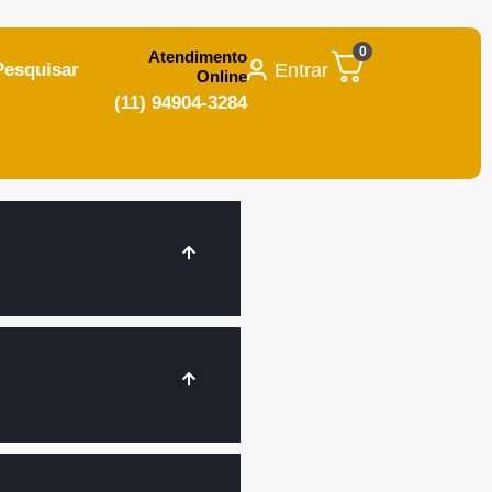
0
Atendimento
Entrar
Pesquisar
Online
(11) 94904-3284